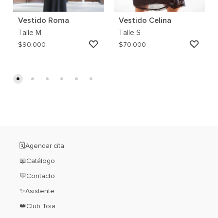
Vestido Roma
Vestido Celina
Talle
M
Talle
S
AGREGAR
AGRE
$
90.000
$
70.000
A
A
MI
MI
WISHLIST
WISH
🗓️Agendar cita
📖Catálogo
💬Contacto
✨Asistente
👑Club Toia