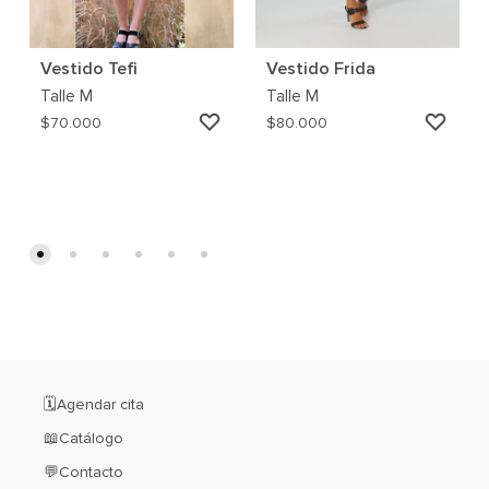
Vestido Tefi
Vestido Frida
Talle
M
Talle
M
AGREGAR
AGRE
$
70.000
$
80.000
A
A
MI
MI
WISHLIST
WISH
🗓️Agendar cita
📖Catálogo
💬Contacto