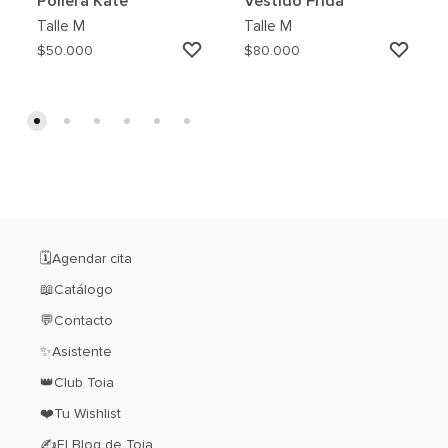
Pollera Kate
Vestido Frida
Talle
M
Talle
M
AGREGAR
AGRE
$
50.000
$
80.000
A
A
MI
MI
WISHLIST
WISH
🗓️Agendar cita
📖Catálogo
💬Contacto
✨Asistente
👑Club Toia
❤️Tu Wishlist
✍El Blog de Toia