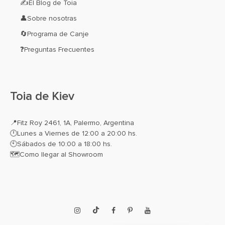
✍El Blog de Toia
👤Sobre nosotras
🔄Programa de Canje
❓Preguntas Frecuentes
Toia de Kiev
📍
Fitz Roy 2461, 1A, Palermo, Argentina
🕛Lunes a Viernes de 12:00 a 20:00 hs.
🕙Sábados de 10:00 a 18:00 hs.
🗺️
Como llegar al Showroom
Instagram
TikTok
Facebook
Pinterest
YouTube