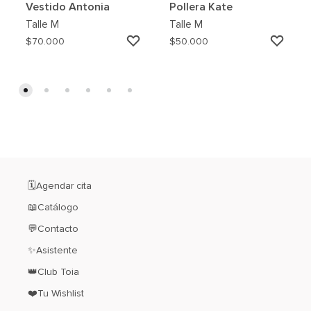
Vestido Antonia
Pollera Kate
Talle
M
Talle
M
AGREGAR
AGRE
$
70.000
$
50.000
A
A
MI
MI
WISHLIST
WISH
🗓️Agendar cita
📖Catálogo
💬Contacto
✨Asistente
👑Club Toia
❤️Tu Wishlist