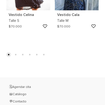
Vestido Celina
Vestido Cala
Talle
S
Talle
M
AGREGAR
AGRE
$
70.000
$
70.000
A
A
MI
MI
WISHLIST
WISH
🗓️Agendar cita
📖Catálogo
💬Contacto