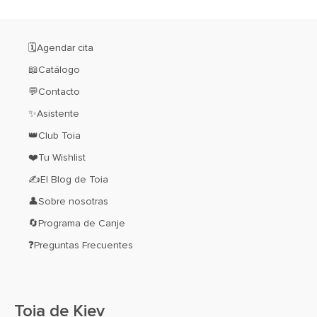
🗓️Agendar cita
📖Catálogo
💬Contacto
✨Asistente
👑Club Toia
❤️Tu Wishlist
✍El Blog de Toia
👤Sobre nosotras
🔄Programa de Canje
❓Preguntas Frecuentes
Toia de Kiev