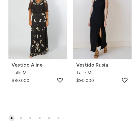
Vestido Aline
Vestido Rusia
Talle
M
Talle
M
AGREGAR
AGRE
$
90.000
$
90.000
A
A
MI
MI
WISHLIST
WISH