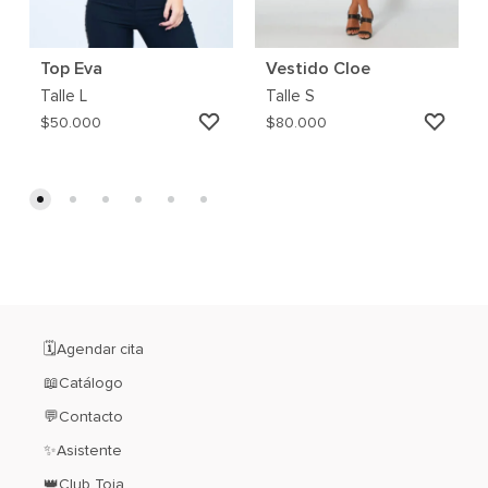
Top Eva
Vestido Cloe
Talle
L
Talle
S
AGREGAR
AGRE
$
50.000
$
80.000
A
A
MI
MI
WISHLIST
WISH
🗓️Agendar cita
📖Catálogo
💬Contacto
✨Asistente
👑Club Toia