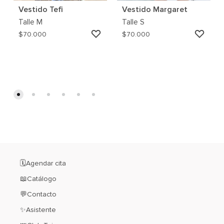
Vestido Tefi
Vestido Margaret
Talle
M
Talle
S
AGREGAR
AGRE
$
70.000
$
70.000
A
A
MI
MI
WISHLIST
WISH
🗓️Agendar cita
📖Catálogo
💬Contacto
✨Asistente