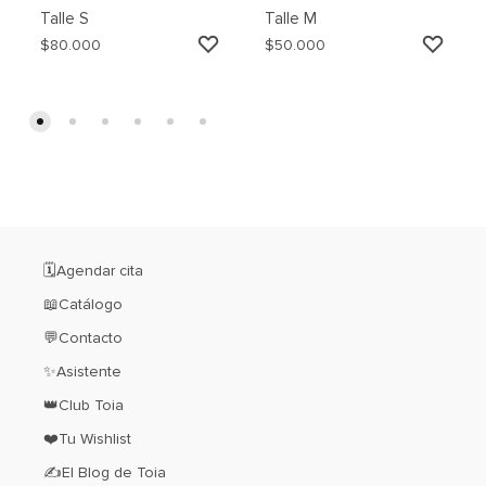
Talle
S
Talle
M
AGREGAR
AGRE
$
80.000
$
50.000
A
A
MI
MI
WISHLIST
WISH
🗓️Agendar cita
📖Catálogo
💬Contacto
✨Asistente
👑Club Toia
❤️Tu Wishlist
✍El Blog de Toia