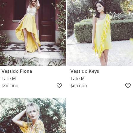
Vestido Fiona
Vestido Keys
Talle
M
Talle
M
AGREGAR
$
90.000
$
80.000
A
MI
WISHLIST