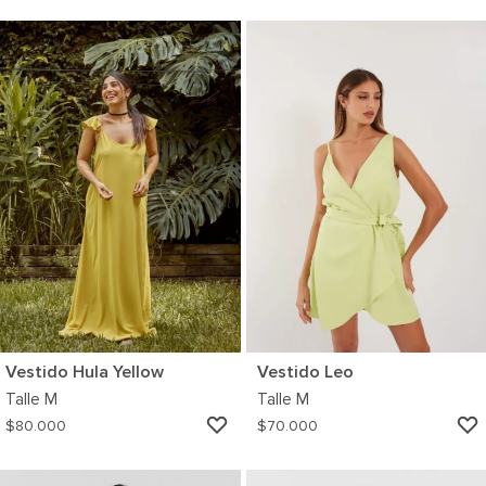
A
MI
WISHLIST
Vestido Hula Yellow
Vestido Leo
Talle
M
Talle
M
AGREGAR
$
80.000
$
70.000
A
MI