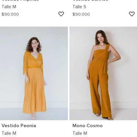
Talle
M
Talle
S
AGREGAR
$
90.000
$
90.000
A
MI
WISHLIST
Vestido Peonia
Mono Cosmo
Talle
M
Talle
M