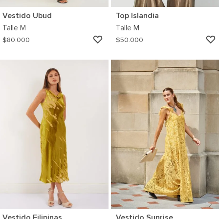
Vestido Ubud
Top Islandia
Talle
M
Talle
M
AGREGAR
$
80.000
$
50.000
A
MI
WISHLIST
Vestido Filipinas
Vestido Sunrise