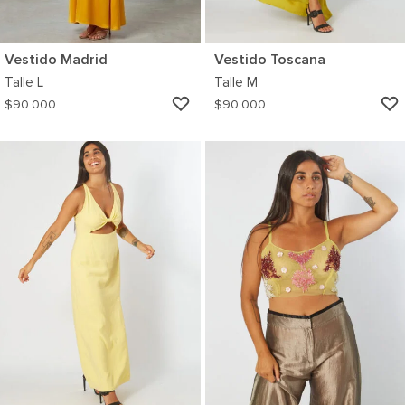
Vestido Madrid
Vestido Toscana
Talle
L
Talle
M
AGREGAR
$
90.000
$
90.000
A
MI
WISHLIST