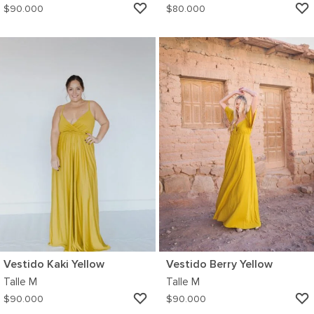
AGREGAR
$
90.000
$
80.000
A
MI
WISHLIST
Vestido Kaki Yellow
Vestido Berry Yellow
Talle
M
Talle
M
AGREGAR
$
90.000
$
90.000