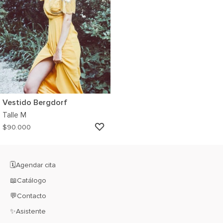
Vestido Bergdorf
Talle
M
AGREGAR
$
90.000
A
MI
WISHLIST
🗓️Agendar cita
📖Catálogo
💬Contacto
✨Asistente