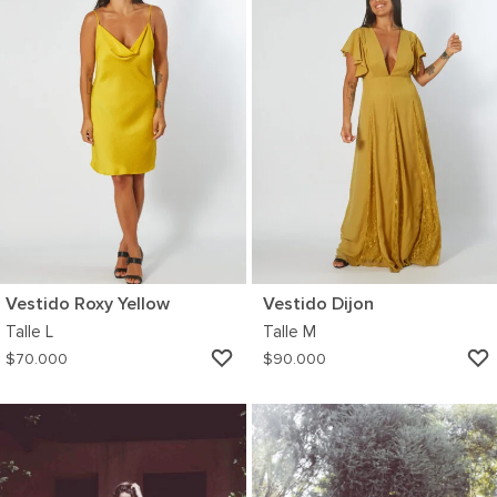
Vestido Roxy Yellow
Vestido Dijon
Talle
L
Talle
M
AGREGAR
$
70.000
$
90.000
A
MI
WISHLIST