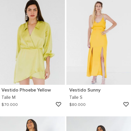
WISHLIST
Vestido Phoebe Yellow
Vestido Sunny
Talle
M
Talle
S
AGREGAR
$
70.000
$
80.000
A
MI
WISHLIST